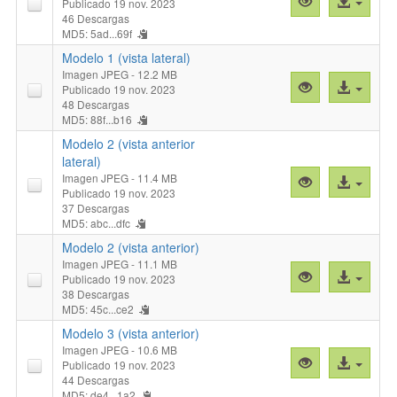
Vista
Acceso
Publicado 19 nov. 2023
previa
al
46 Descargas
MD5: 5ad...69f
"Modelo
archivo
1
Modelo 1 (vista lateral)
(vista
Imagen JPEG
- 12.2 MB
Vista
Acceso
Publicado 19 nov. 2023
anterior)"
previa
al
48 Descargas
MD5: 88f...b16
"Modelo
archivo
1
Modelo 2 (vista anterior
(vista
lateral)
Imagen JPEG
- 11.4 MB
lateral)"
Vista
Acceso
Publicado 19 nov. 2023
previa
al
37 Descargas
"Modelo
archivo
MD5: abc...dfc
2
Modelo 2 (vista anterior)
(vista
Imagen JPEG
- 11.1 MB
anterior
Vista
Acceso
Publicado 19 nov. 2023
lateral)"
previa
al
38 Descargas
MD5: 45c...ce2
"Modelo
archivo
2
Modelo 3 (vista anterior)
(vista
Imagen JPEG
- 10.6 MB
Vista
Acceso
Publicado 19 nov. 2023
anterior)"
previa
al
44 Descargas
MD5: de4...1a2