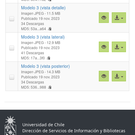
"Modelo
archivo
3
Modelo 3 (vista detalle)
(vista
Imagen JPEG
- 11.5 MB
Vista
Acceso
Publicado 19 nov. 2023
anterior)"
previa
al
34 Descargas
MD5: 53a...a64
"Modelo
archivo
3
Modelo 3 (vista lateral)
(vista
Imagen JPEG
- 12.9 MB
Vista
Acceso
Publicado 19 nov. 2023
detalle)"
previa
al
41 Descargas
MD5: 17a...3f0
"Modelo
archivo
3
Modelo 3 (vista posterior)
(vista
Imagen JPEG
- 14.3 MB
Vista
Acceso
Publicado 19 nov. 2023
lateral)"
previa
al
34 Descargas
MD5: 536...988
"Modelo
archivo
3
(vista
posterior)"
Universidad de Chile
Dirección de Servicios de Información y Bibliotecas