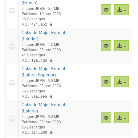
(Frente)
Imagen JPEG
- 5.4 MB
Vista
Acceso
Publicado 19 nov. 2023
previa
al
35 Descargas
"Calzado
archivo
MD5: 421...a52
Mujer
Calzado Mujer Formal.
Formal.
(Inferior)
(Frente)"
Imagen JPEG
- 4.3 MB
Vista
Acceso
Publicado 28 nov. 2023
previa
al
41 Descargas
"Calzado
archivo
MD5: 12a...12e
Mujer
Calzado Mujer Formal.
Formal.
(Lateral Superior)
(Inferior)
Imagen JPEG
- 5.0 MB
Vista
Acceso
"
Publicado 28 nov. 2023
previa
al
35 Descargas
"Calzado
archivo
MD5: 8ea...eea
Mujer
Calzado Mujer Formal.
Formal.
(Lateral)
(Lateral
Imagen JPEG
- 5.0 MB
Vista
Acceso
Superior)"
Publicado 28 nov. 2023
previa
al
25 Descargas
"Calzado
archivo
MD5: aa1...888
Mujer