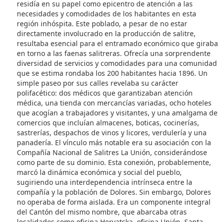
residía en su papel como epicentro de atención a las
necesidades y comodidades de los habitantes en esta
región inhóspita. Este poblado, a pesar de no estar
directamente involucrado en la producción de salitre,
resultaba esencial para el entramado económico que giraba
en torno a las faenas salitreras. Ofrecía una sorprendente
diversidad de servicios y comodidades para una comunidad
que se estima rondaba los 200 habitantes hacia 1896. Un
simple paseo por sus calles revelaba su carácter
polifacético: dos médicos que garantizaban atención
médica, una tienda con mercancías variadas, ocho hoteles
que acogían a trabajadores y visitantes, y una amalgama de
comercios que incluían almacenes, boticas, cocinerías,
sastrerías, despachos de vinos y licores, verdulería y una
panadería. El vínculo más notable era su asociación con la
Compañía Nacional de Salitres La Unión, considerándose
como parte de su dominio. Esta conexión, probablemente,
marcó la dinámica económica y social del pueblo,
sugiriendo una interdependencia intrínseca entre la
compañía y la población de Dolores. Sin embargo, Dolores
no operaba de forma aislada. Era un componente integral
del Cantón del mismo nombre, que abarcaba otras
localidades como oficina Hervatska, oficina Unión, Santa