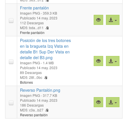
"Dolores
archivo
correspondien
fines
Frente pantalón
a
siglo
Imagen PNG
- 359.3 KB
la
Publicado 14 may. 2023
XIX."
Vista
Acceso
pierna
112 Descargas
previa
al
MD5: bda...d11
derecha.
"Frente
archivo
Frente pantalón
Técnica
pantalón"
Posición de los tres botones
de
en la bragueta Izq Vista en
Sobrehilado
detalle B1 Sup Der Vista en
en
detalle del B3.png
la
Vista
Acceso
Imagen PNG
- 1.4 MB
costura
previa
al
Publicado 14 may. 2023
de
"Posición
archivo
89 Descargas
ésta
MD5: 28f...0bc
de
Botones
(Inf.).png"
los
Reverso Pantalón.png
tres
Imagen PNG
- 317.7 KB
botones
Publicado 14 may. 2023
Vista
Acceso
en
186 Descargas
previa
al
la
MD5: c3a...b27
"Reverso
archivo
bragueta
Reverso pantalón
Pantalón.png"
Izq
Vista