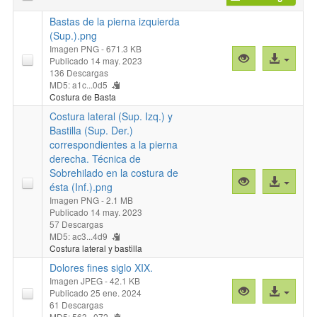
Bastas de la pierna izquierda
(Sup.).png
Imagen PNG
- 671.3 KB
Vista
Acceso
Publicado 14 may. 2023
previa
al
136 Descargas
MD5: a1c...0d5
"
archivo
Costura de Basta
Bastas
Costura lateral (Sup. Izq.) y
de
Bastilla (Sup. Der.)
la
correspondientes a la pierna
pierna
derecha. Técnica de
izquierda
Sobrehilado en la costura de
(Sup.).png"
Vista
Acceso
ésta (Inf.).png
previa
al
Imagen PNG
- 2.1 MB
"Costura
archivo
Publicado 14 may. 2023
57 Descargas
lateral
MD5: ac3...4d9
(Sup.
Costura lateral y bastilla
Izq.)
Dolores fines siglo XIX.
y
Imagen JPEG
- 42.1 KB
Bastilla
Vista
Acceso
Publicado 25 ene. 2024
(Sup.
previa
al
61 Descargas
Der.)
MD5: 563...072