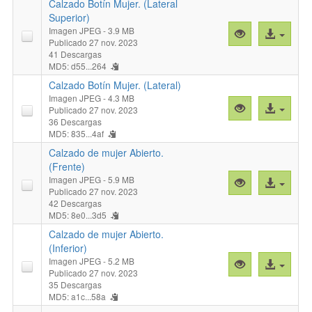
Botín
Calzado Botín Mujer. (Lateral
Mujer.
Superior)
Imagen JPEG
- 3.9 MB
(Frente)
Vista
Acceso
Publicado 27 nov. 2023
"
previa
al
41 Descargas
"Calzado
archivo
MD5: d55...264
Botín
Calzado Botín Mujer. (Lateral)
Mujer.
Imagen JPEG
- 4.3 MB
(Lateral
Vista
Acceso
Publicado 27 nov. 2023
Superior)
previa
al
36 Descargas
MD5: 835...4af
"
"Calzado
archivo
Botín
Calzado de mujer Abierto.
Mujer.
(Frente)
Imagen JPEG
- 5.9 MB
(Lateral)
Vista
Acceso
Publicado 27 nov. 2023
"
previa
al
42 Descargas
"Calzado
archivo
MD5: 8e0...3d5
de
Calzado de mujer Abierto.
mujer
(Inferior)
Abierto.
Imagen JPEG
- 5.2 MB
Vista
Acceso
(Frente)"
Publicado 27 nov. 2023
previa
al
35 Descargas
"Calzado
archivo
MD5: a1c...58a
de