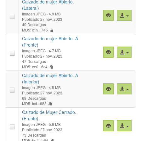
Calzado de mujer Abierto.
mujer
(Lateral)
Abierto.
Imagen JPEG
- 4.9 MB
Vista
Acceso
(Inferior)"
Publicado 27 nov. 2023
previa
al
40 Descargas
"Calzado
archivo
MD5: c19...745
de
Calzado de mujer Abierto. A
mujer
(Frente)
Abierto.
Imagen JPEG
- 4.7 MB
Vista
Acceso
(Lateral)"
Publicado 27 nov. 2023
previa
al
47 Descargas
"Calzado
archivo
MD5: ce0...6c4
de
Calzado de mujer Abierto. A
mujer
(Inferior)
Abierto.
Imagen JPEG
- 4.5 MB
Vista
Acceso
A
Publicado 27 nov. 2023
previa
al
(Frente)"
68 Descargas
"Calzado
archivo
MD5: fcd...688
de
Calzado de Mujer Cerrado.
mujer
(Frente)
Abierto.
Imagen JPEG
- 5.6 MB
Vista
Acceso
A
Publicado 27 nov. 2023
previa
al
(Inferior)"
73 Descargas
"Calzado
archivo
MD5: bd2...b6d