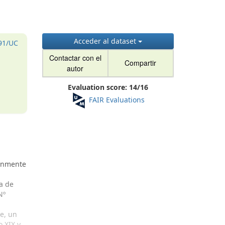
Acceder al dataset
691/UC
Contactar con el
Compartir
autor
Evaluation score:
14
/
16
FAIR Evaluations
múnmente
a de
Nº
e, un
o XIX y