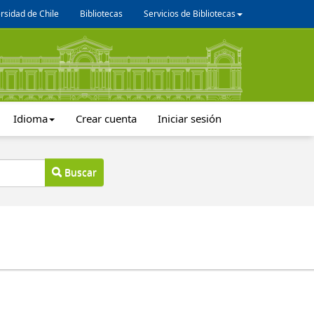
rsidad de Chile
Bibliotecas
Servicios de Bibliotecas
Idioma
Crear cuenta
Iniciar sesión
Buscar