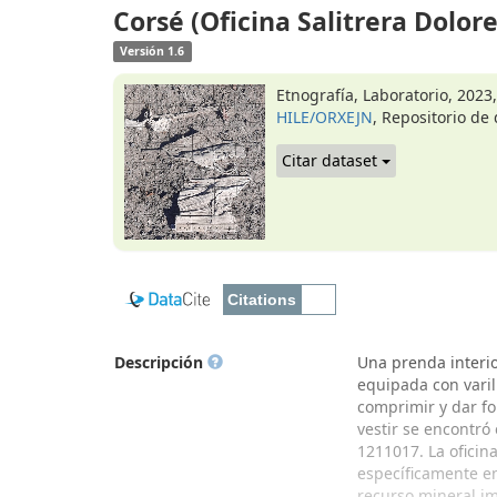
Corsé (Oficina Salitrera Dolore
Versión 1.6
Etnografía, Laboratorio, 2023,
HILE/ORXEJN
, Repositorio de
Citar dataset
Descripción
Una prenda interio
equipada con varil
comprimir y dar fo
vestir se encontró
1211017. La oficina
específicamente en
recurso mineral imp