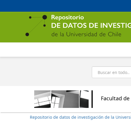
Ir
al
contenido
principal
Buscar
Facultad de 
Repositorio de datos de investigación de la Univers