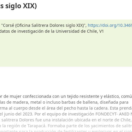
s siglo XIX)
 "Corsé (Oficina Salitrera Dolores siglo XIX)",
https://doi.org/10.34
 datos de investigación de la Universidad de Chile, V1
r de mujer confeccionada con un tejido resistente y elástico, co
las de madera, metal o incluso barbas de ballena, diseñada para
rma al cuerpo desde el área del pecho hasta la cadera. Esta prend
 el junio del 2023. Por el equipo de investigación FONDECYT- ANID 
 salitrera Dolores fue una instalación ubicada en el norte de Chile,
 la región de Tarapacá. Formaba parte de los yacimientos de salitr
ortante para la producción de fertilizantes y explosivos en el sigl