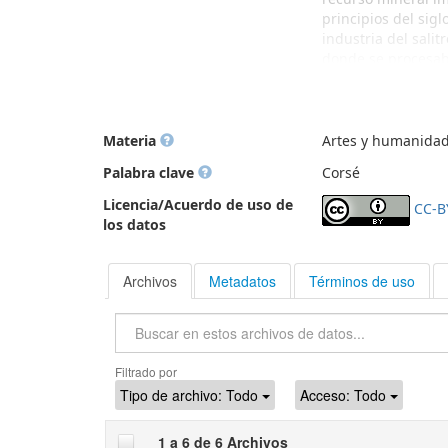
principios del sigl
industria del salit
donde se procesaba
activa durante el 
crisis del salitre 
fueron abandonadas
histórico y han si
Materia
Artes y humanidade
historia y la arqu
Palabra clave
Corsé
esplendor.Además d
quienes trabajaban
Licencia/Acuerdo de uso de
CC-B
conocidos como pul
los datos
básicos necesarios
solo servían como 
bienestar y la vid
Archivos
Metadatos
Términos de uso
25)
Buscar
Filtrado por
Tipo de archivo:
Todo
Acceso:
Todo
1 a 6 de 6 Archivos