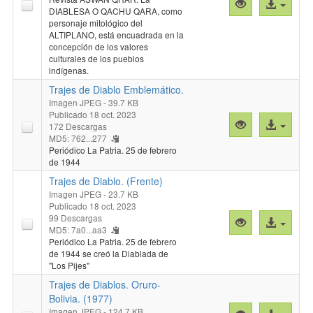
Vista
Acceso
DIABLESA O QACHU QARA, como
previa
al
personaje mitológico del
"Traje
archivo
ALTIPLANO, está encuadrada en la
de
concepción de los valores
culturales de los pueblos
Diabla.
indígenas.
Puno.
Trajes de Diablo Emblemático.
(1925)"
Imagen JPEG
- 39.7 KB
Publicado 18 oct. 2023
Vista
Acceso
172 Descargas
previa
al
MD5: 762...277
Periódico La Patria. 25 de febrero
"Trajes
archivo
de 1944
de
Trajes de Diablo. (Frente)
Diablo
Imagen JPEG
- 23.7 KB
Emblemático."
Publicado 18 oct. 2023
99 Descargas
Vista
Acceso
MD5: 7a0...aa3
previa
al
Periódico La Patria. 25 de febrero
"Trajes
archivo
de 1944 se creó la Diablada de
de
"Los Pijes"
Diablo.
Trajes de Diablos. Oruro-
(Frente)"
Bolivia. (1977)
Imagen JPEG
- 124.7 KB