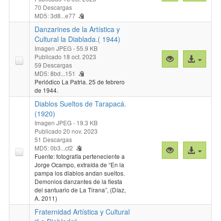
previa
al
70 Descargas
"Cofradía
archivo
MD5: 3d8...e77
boliviana
Danzarines de la Artística y
en
Cultural la Diablada.( 1944)
Tarapacá.
Imagen JPEG
- 55.9 KB
(1905)"
Publicado 18 oct. 2023
Vista
Acceso
59 Descargas
previa
al
MD5: 8bd...151
"Danzarines
archivo
Periódico La Patria. 25 de febrero
de
de 1944.
la
Diablos Sueltos de Tarapacá.
Artística
(1920)
y
Imagen JPEG
- 19.3 KB
Cultural
Publicado 20 nov. 2023
51 Descargas
la
MD5: 0b3...cf2
Vista
Acceso
Diablada.
Fuente: fotografía perteneciente a
previa
al
(
Jorge Ocampo, extraída de “En la
"Diablos
archivo
1944)"
pampa los diablos andan sueltos.
Sueltos
Demonios danzantes de la fiesta
del santuario de La Tirana”, (Díaz,
de
A. 2011)
Tarapacá.
Fraternidad Artística y Cultural
(1920)"