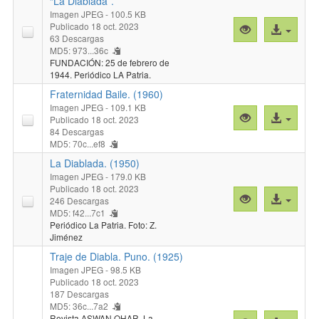
“La Diablada”.
Imagen JPEG
- 100.5 KB
Publicado 18 oct. 2023
Vista
Acceso
63 Descargas
previa
al
MD5: 973...36c
"Fraternidad
archivo
FUNDACIÓN: 25 de febrero de
Artística
1944. Periódico LA Patria.
y
Fraternidad Baile. (1960)
Cultural
Imagen JPEG
- 109.1 KB
Vista
Acceso
“La
Publicado 18 oct. 2023
previa
al
84 Descargas
Diablada”."
MD5: 70c...ef8
"Fraternidad
archivo
Baile.
La Diablada. (1950)
(1960)"
Imagen JPEG
- 179.0 KB
Publicado 18 oct. 2023
Vista
Acceso
246 Descargas
previa
al
MD5: f42...7c1
Periódico La Patria. Foto: Z.
"La
archivo
Jiménez
Diablada.
Traje de Diabla. Puno. (1925)
(1950)"
Imagen JPEG
- 98.5 KB
Publicado 18 oct. 2023
187 Descargas
MD5: 36c...7a2
Revista ASWAN QHAR. La