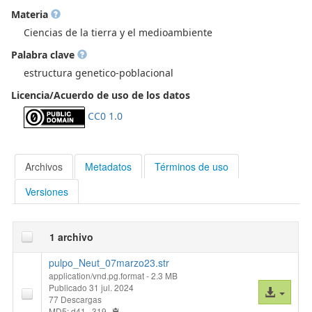
migrantes dentro del área de estudio. Por lo tanto, priorizar
Materia
los esfuerzos de gestión en esta zona es crucial para la
Ciencias de la tierra y el medioambiente
sostenibilidad de la pesquería (2024-07-22)
Palabra clave
estructura genetico-poblacional
Licencia/Acuerdo de uso de los datos
CC0 1.0
Archivos
Metadatos
Términos de uso
Versiones
1 archivo
pulpo_Neut_07marzo23.str
application/vnd.pg.format
- 2.3 MB
Publicado 31 jul. 2024
Acceso
77 Descargas
al
MD5: d41...319