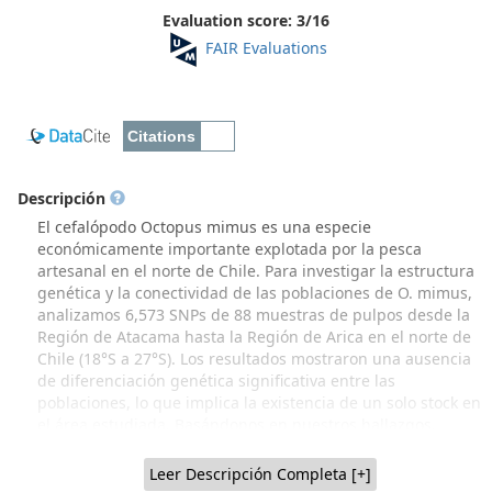
Evaluation score:
3
/
16
FAIR Evaluations
Descripción
El cefalópodo Octopus mimus es una especie
económicamente importante explotada por la pesca
artesanal en el norte de Chile. Para investigar la estructura
genética y la conectividad de las poblaciones de O. mimus,
analizamos 6,573 SNPs de 88 muestras de pulpos desde la
Región de Atacama hasta la Región de Arica en el norte de
Chile (18°S a 27°S). Los resultados mostraron una ausencia
de diferenciación genética significativa entre las
poblaciones, lo que implica la existencia de un solo stock en
el área estudiada. Basándonos en nuestros hallazgos,
concluimos que una región en particular se destaca como
fundamental para los desembarques pesqueros, una zona
Leer Descripción Completa [+]
que se alinea con su estatus como la principal fuente de