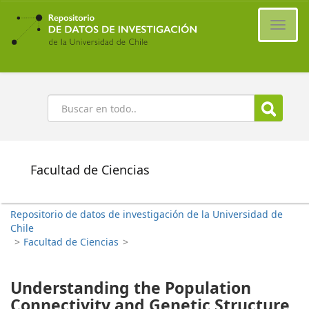
Ir
al
Cambi
contenido
naveg
principal
Buscar
Facultad de Ciencias
Repositorio de datos de investigación de la Universidad de
Chile
>
Facultad de Ciencias
>
Understanding the Population
Connectivity and Genetic Structure