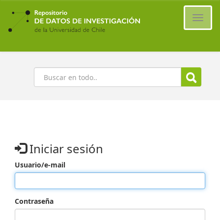
Ir
al
Cambi
contenido
naveg
principal
Buscar
Iniciar sesión
Usuario/e-mail
Contraseña