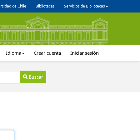
rsidad de Chile
Bibliotecas
Servicios de Bibliotecas
Idioma
Crear cuenta
Iniciar sesión
Buscar