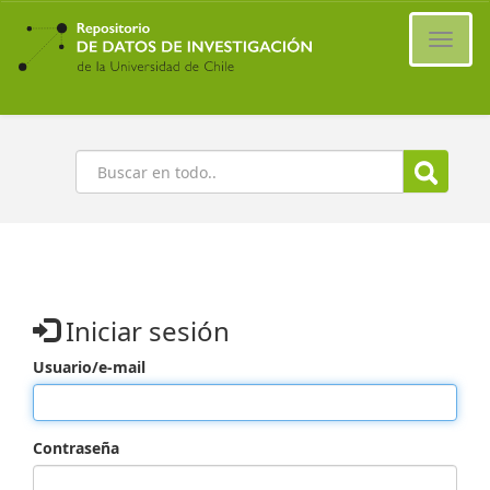
Ir
al
Cambi
contenido
naveg
principal
Buscar
Iniciar sesión
Usuario/e-mail
Contraseña