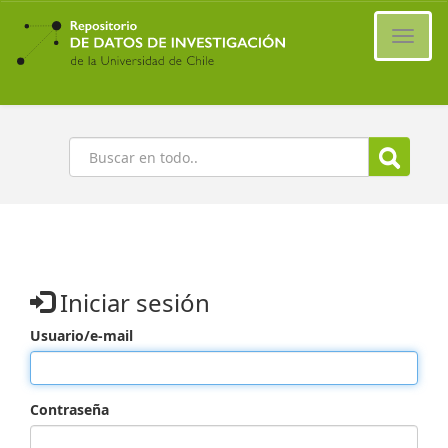
Ir
al
Cambi
contenido
naveg
principal
Buscar
Iniciar sesión
Usuario/e-mail
Contraseña