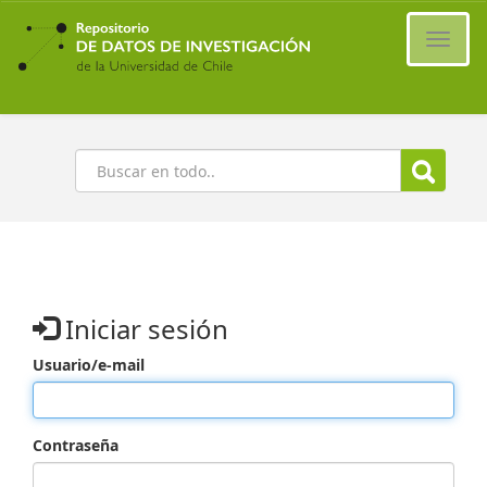
Ir
al
Cambi
contenido
naveg
principal
Buscar
Iniciar sesión
Usuario/e-mail
Contraseña