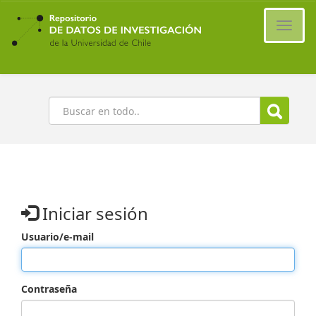
Ir
al
Cambi
contenido
naveg
principal
Buscar
Iniciar sesión
Usuario/e-mail
Contraseña