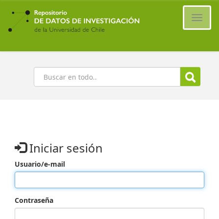
Ir
al
Cambi
contenido
naveg
principal
Buscar
Iniciar sesión
Usuario/e-mail
Contraseña