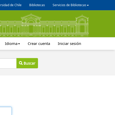
rsidad de Chile
Bibliotecas
Servicios de Bibliotecas
Idioma
Crear cuenta
Iniciar sesión
Buscar