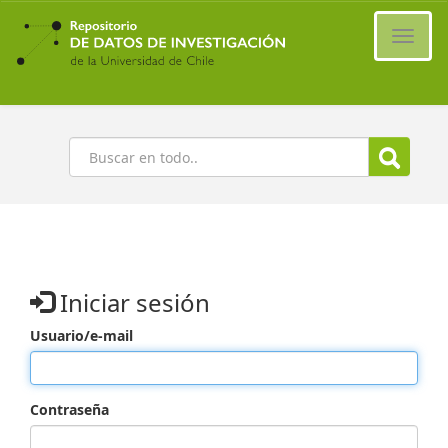
Ir
al
Cambi
contenido
naveg
principal
Buscar
Iniciar sesión
Usuario/e-mail
Contraseña