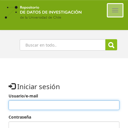
Ir
al
Cambi
contenido
naveg
principal
Buscar
Iniciar sesión
Usuario/e-mail
Contraseña