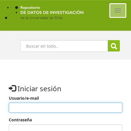
Ir
al
Cambi
contenido
naveg
principal
Buscar
Iniciar sesión
Usuario/e-mail
Contraseña