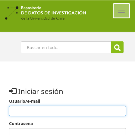
Ir
al
Cambi
contenido
naveg
principal
Buscar
Iniciar sesión
Usuario/e-mail
Contraseña