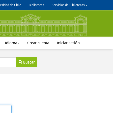
rsidad de Chile
Bibliotecas
Servicios de Bibliotecas
Idioma
Crear cuenta
Iniciar sesión
Buscar