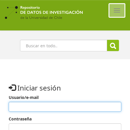
Ir
al
Cambi
contenido
naveg
principal
Buscar
Iniciar sesión
Usuario/e-mail
Contraseña