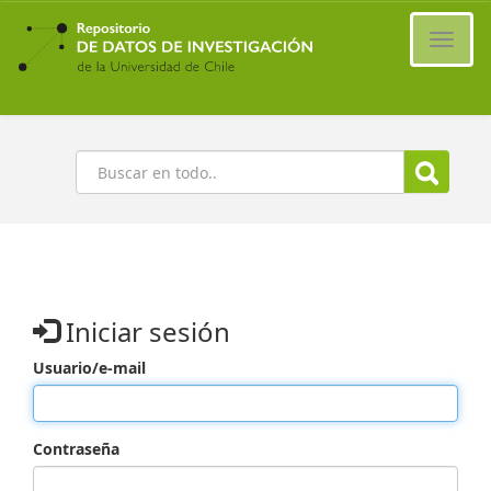
Ir
al
Cambi
contenido
naveg
principal
Buscar
Iniciar sesión
Usuario/e-mail
Contraseña