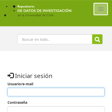
Ir
al
Cambi
contenido
naveg
principal
Buscar
Iniciar sesión
Usuario/e-mail
Contraseña