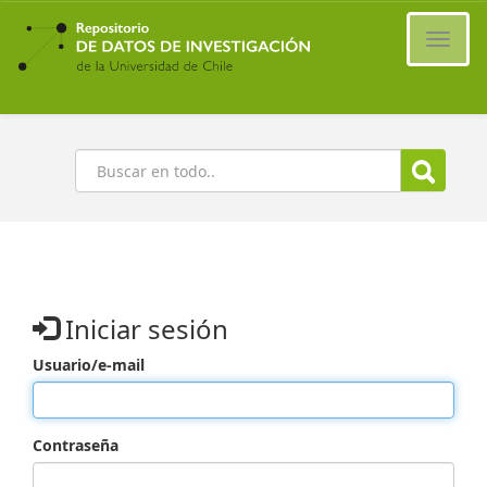
Ir
al
Cambi
contenido
naveg
principal
Buscar
Iniciar sesión
Usuario/e-mail
Contraseña