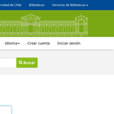
rsidad de Chile
Bibliotecas
Servicios de Bibliotecas
Idioma
Crear cuenta
Iniciar sesión
Buscar