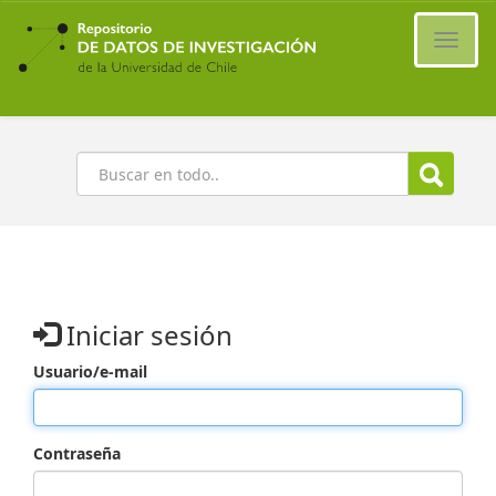
Ir
al
Cambi
contenido
naveg
principal
Buscar
Iniciar sesión
Usuario/e-mail
Contraseña