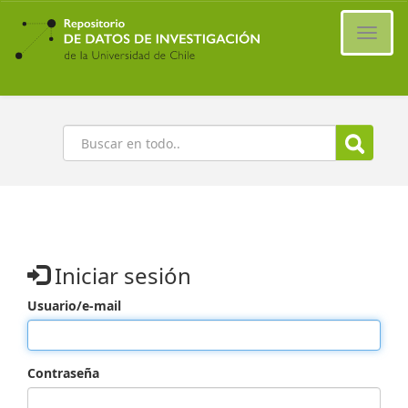
Ir
al
Cambi
contenido
naveg
principal
Buscar
Iniciar sesión
Usuario/e-mail
Contraseña