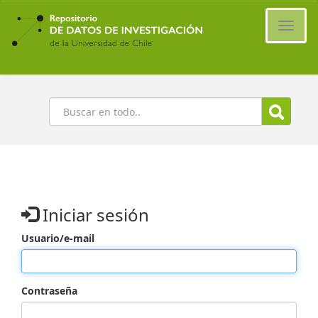
Ir
al
Cambi
contenido
naveg
principal
Buscar
Iniciar sesión
Usuario/e-mail
Contraseña