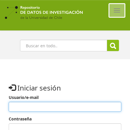
Ir
al
Cambi
contenido
naveg
principal
Buscar
Iniciar sesión
Usuario/e-mail
Contraseña