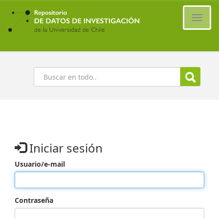
Ir
al
Cambi
contenido
naveg
principal
Buscar
Iniciar sesión
Usuario/e-mail
Contraseña