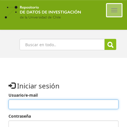
Ir
al
Cambi
contenido
naveg
principal
Buscar
Iniciar sesión
Usuario/e-mail
Contraseña