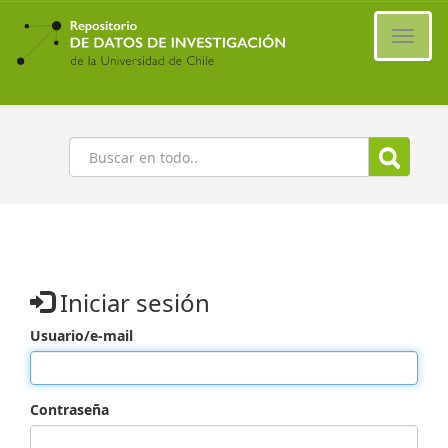
Ir
al
Cambi
contenido
naveg
principal
Buscar
Iniciar sesión
Usuario/e-mail
Contraseña