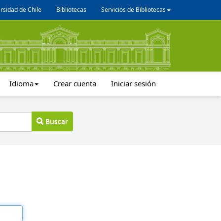
rsidad de Chile
Bibliotecas
Servicios de Bibliotecas
Idioma
Crear cuenta
Iniciar sesión
Buscar