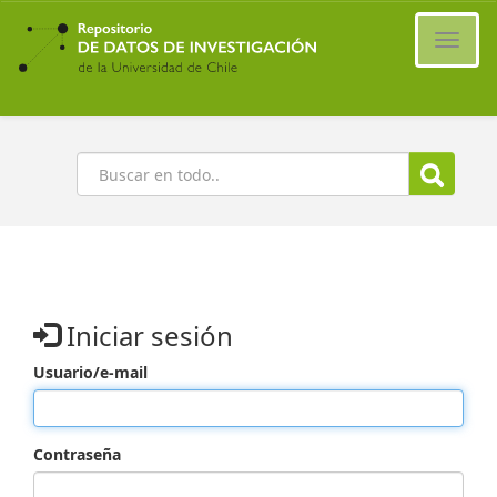
Ir
al
Cambi
contenido
naveg
principal
Buscar
Iniciar sesión
Usuario/e-mail
Contraseña