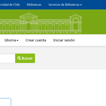
rsidad de Chile
Bibliotecas
Servicios de Bibliotecas
Idioma
Crear cuenta
Iniciar sesión
Buscar