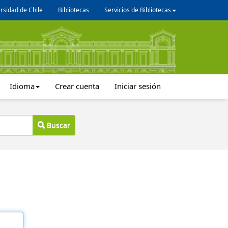
rsidad de Chile
Bibliotecas
Servicios de Bibliotecas
Idioma
Crear cuenta
Iniciar sesión
Buscar