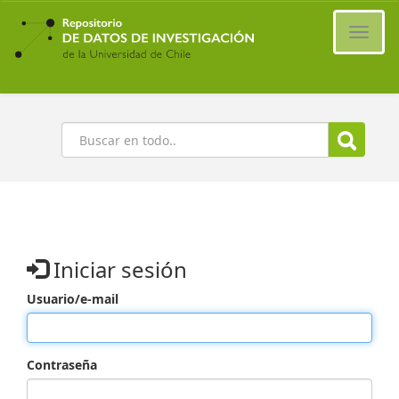
Ir
al
Cambi
contenido
naveg
principal
Buscar
Iniciar sesión
Usuario/e-mail
Contraseña