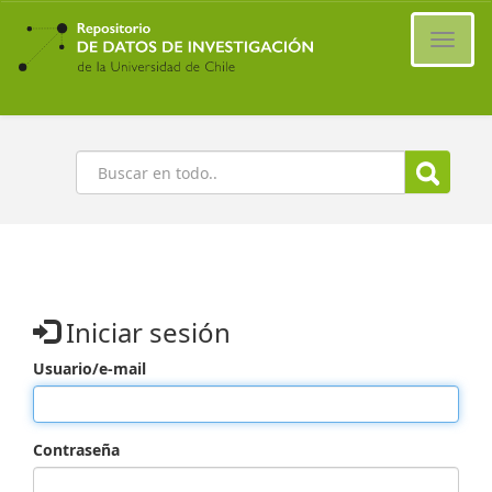
Ir
al
Cambi
contenido
naveg
principal
Buscar
Iniciar sesión
Usuario/e-mail
Contraseña