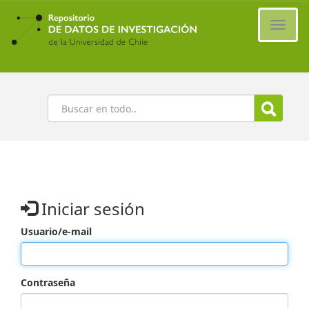
Ir
al
Cambi
contenido
naveg
principal
Buscar
Iniciar sesión
Usuario/e-mail
Contraseña