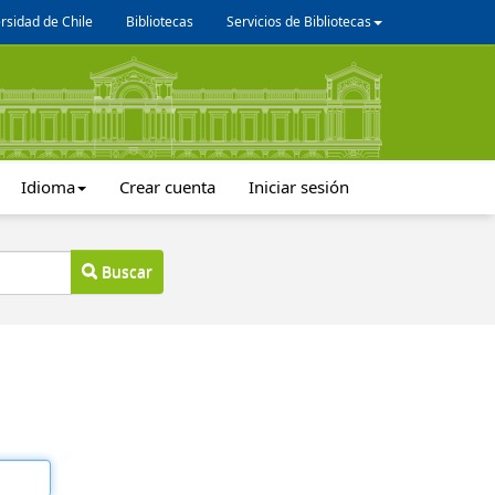
rsidad de Chile
Bibliotecas
Servicios de Bibliotecas
Idioma
Crear cuenta
Iniciar sesión
Buscar