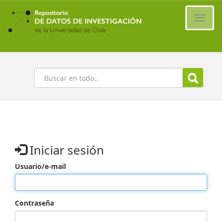
Ir
al
Cambi
contenido
naveg
principal
Buscar
Iniciar sesión
Usuario/e-mail
Contraseña