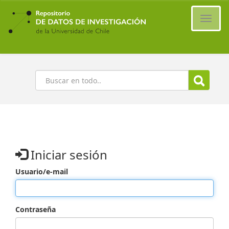
Ir
al
Cambi
contenido
naveg
principal
Buscar
Iniciar sesión
Usuario/e-mail
Contraseña