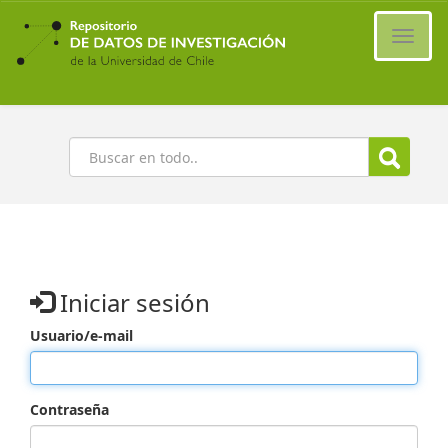
Ir
al
Cambi
contenido
naveg
principal
Buscar
Iniciar sesión
Usuario/e-mail
Contraseña