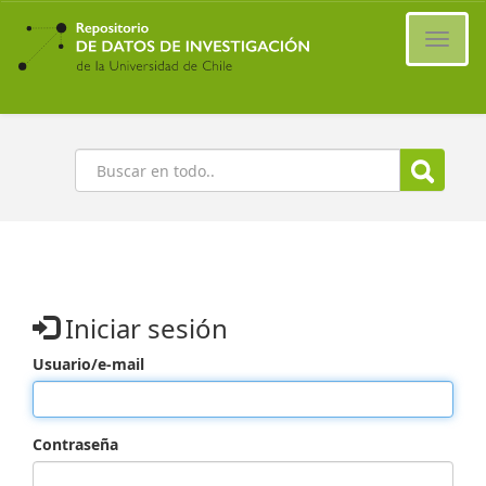
Ir
al
Cambi
contenido
naveg
principal
Buscar
Iniciar sesión
Usuario/e-mail
Contraseña