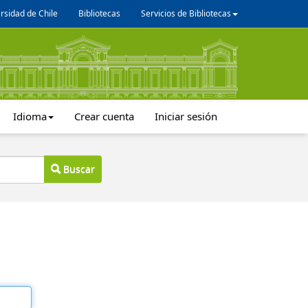
rsidad de Chile
Bibliotecas
Servicios de Bibliotecas
Idioma
Crear cuenta
Iniciar sesión
Buscar