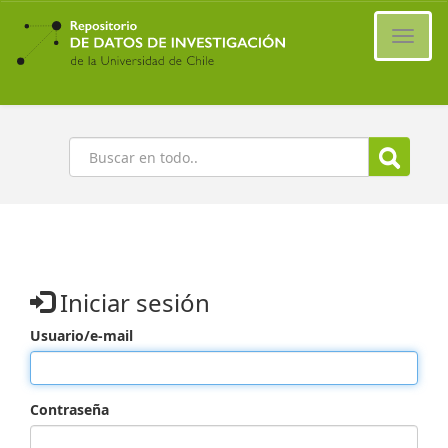
Ir
al
Cambi
contenido
naveg
principal
Buscar
Iniciar sesión
Usuario/e-mail
Contraseña