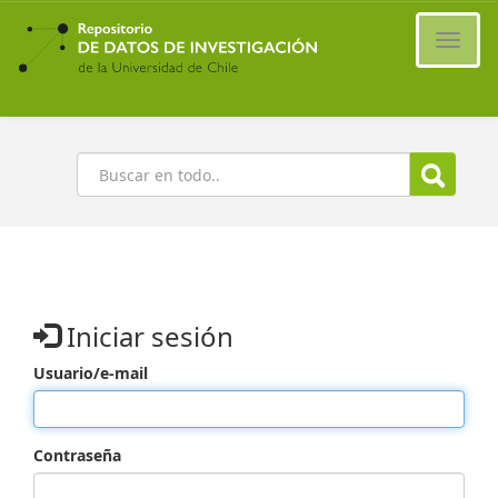
Ir
al
Cambi
contenido
naveg
principal
Buscar
Iniciar sesión
Usuario/e-mail
Contraseña