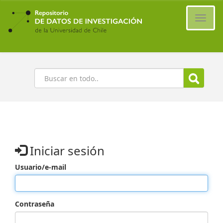
Ir
al
Cambi
contenido
naveg
principal
Buscar
Iniciar sesión
Usuario/e-mail
Contraseña