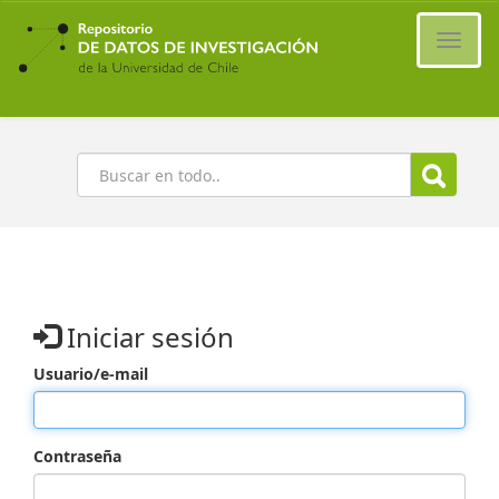
Ir
al
Cambi
contenido
naveg
principal
Buscar
Iniciar sesión
Usuario/e-mail
Contraseña