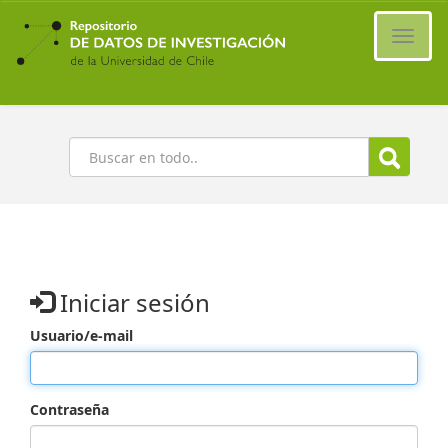
Ir
al
Cambi
contenido
naveg
principal
Buscar
Iniciar sesión
Usuario/e-mail
Contraseña